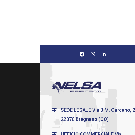
SEDE LEGALE Via B.M. Carcano, 
22070 Bregnano (CO)
UFFICIO COMMERCIALE Via