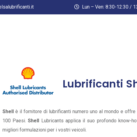
alubrificanti.it
Lun – Ven: 8:30-12:30 / 1
Lubrificanti Sh
Shell
è il fornitore di lubrificanti numero uno al mondo e offre 
100 Paesi.
Shell
Lubricants applica il suo profondo know-how
migliori formulazioni per i vostri veicoli.