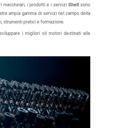
 macchinari, i prodotti e i servizi
Shell
sono
 nostra ampia gamma di servizi nel campo della
, strumenti pratici e formazione.
viluppare i migliori oli motori destinati alle