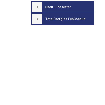
Shell Lube Match
TotalEnergies LubConsult