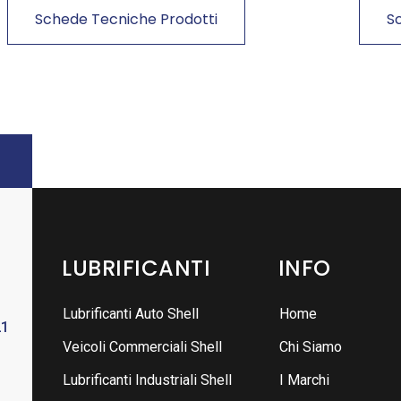
Schede Tecniche Prodotti
Sc
LUBRIFICANTI
INFO
Lubrificanti Auto Shell
Home
21
Veicoli Commerciali Shell
Chi Siamo
Lubrificanti Industriali Shell
I Marchi