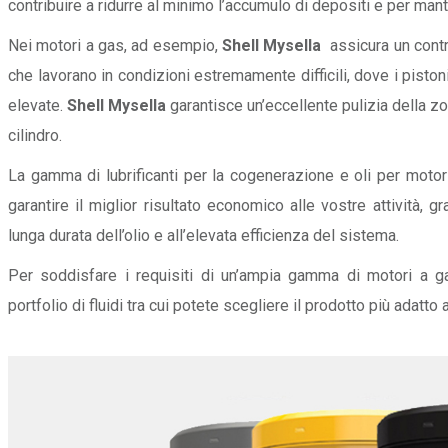
contribuire a ridurre al minimo l’accumulo di depositi e per mant
Nei motori a gas, ad esempio,
Shell
Mysella
assicura un contr
che lavorano in condizioni estremamente difficili, dove i pist
elevate.
Shell
Mysella
garantisce un’eccellente pulizia della z
cilindro.
La gamma di
lubrificanti per la cogenerazione e oli per motor
garantire
il miglior risultato economico alle vostre attività, gr
lunga durata
dell’olio e all’elevata efficienza del sistema.
Per soddisfare i requisiti di un’ampia gamma di motori a g
portfolio di
fluidi tra cui potete scegliere il prodotto più adatt