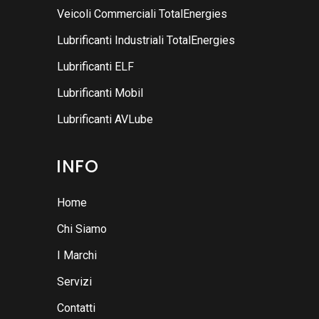
Veicoli Commerciali TotalEnergies
Lubrificanti Industriali TotalEnergies
Lubrificanti ELF
Lubrificanti Mobil
Lubrificanti AVLube
INFO
Home
Chi Siamo
I Marchi
Servizi
Contatti