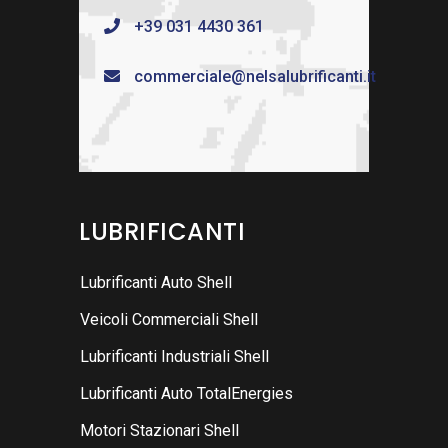
+39 031 4430 361
commerciale@nelsalubrificanti.it
LUBRIFICANTI
Lubrificanti Auto Shell
Veicoli Commerciali Shell
Lubrificanti Industriali Shell
Lubrificanti Auto TotalEnergies
Motori Stazionari Shell