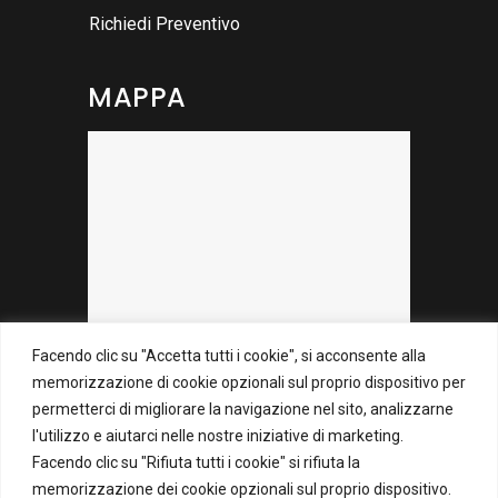
Richiedi Preventivo
MAPPA
Facendo clic su "Accetta tutti i cookie", si acconsente alla
memorizzazione di cookie opzionali sul proprio dispositivo per
permetterci di migliorare la navigazione nel sito, analizzarne
l'utilizzo e aiutarci nelle nostre iniziative di marketing.
Facendo clic su "Rifiuta tutti i cookie" si rifiuta la
memorizzazione dei cookie opzionali sul proprio dispositivo.