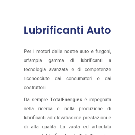
Lubrificanti Auto
Per i motori delle nostre auto e furgoni,
un’ampia gamma di lubrificanti a
tecnologia avanzata e di competenze
riconosciute dai consumatori e dai
costruttori.
Da sempre
TotalEnergies
è impegnata
nella ricerca e nella produzione di
lubrificanti ad elevatissime prestazioni
e
di alta qualità. La vasta ed articolata