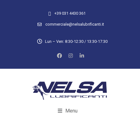
+39 031 4430 361
commerciale@nelsalubrificanti.it
Lun – Ven: 8:30-12:30 / 13:30-17:30
Menu